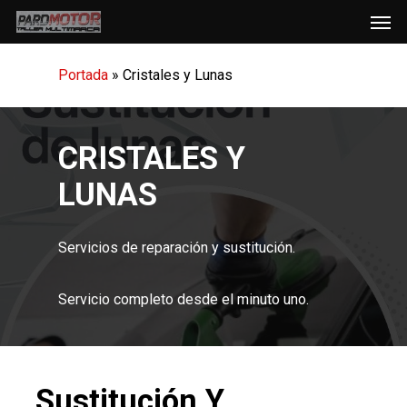
Men
Skip
to
main
Portada
»
Cristales y Lunas
content
CRISTALES Y
LUNAS
Servicios de reparación y sustitución.
Servicio completo desde el minuto uno.
Sustitución Y